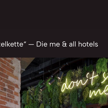
lkette“ — Die me & all hotels