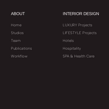
ABOUT
INTERIOR DESIGN
Home
LUXURY Projects
Studios
LIFESTYLE Projects
Team
Hotels
Publications
Hospitality
Workflow
SPA & Health Care
Behind the scenes
Retail
Business Premises
Residential
Project Chronicle