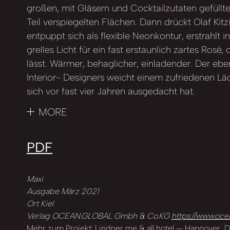
großen, mit Gläsern und Cocktailzutaten gefüllt
Teil verspiegelten Flächen. Dann drückt Olaf Kitz
entpuppt sich als flexible Neonkontur, erstrahlt in
grelles Licht für ein fast erstaunlich zartes Rosé
lässt. Wärmer, behaglicher, einladender. Der eb
Interior- Designers weicht einem zufriedenen Läc
sich vor fast vier Jahren ausgedacht hat.
MORE
PDF
Maxi
Ausgabe März 2021
Ort Kiel
Verlag OCEAN.GLOBAL Gmbh & Co.KG
https://www.oce
Mehr zum Projekt:
Lindner me & all hotel — Hannover, 